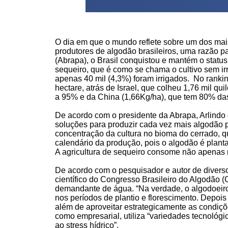
O dia em que o mundo reflete sobre um dos mais 
produtores de algodão brasileiros, uma razão p
(Abrapa), o Brasil conquistou e mantém o stat
sequeiro, que é como se chama o cultivo sem ir
apenas 40 mil (4,3%) foram irrigados. No rankin
hectare, atrás de Israel, que colheu 1,76 mil qu
a 95% e da China (1,66Kg/ha), que tem 80% das 
De acordo com o presidente da Abrapa, Arlindo 
soluções para produzir cada vez mais algodão p
concentração da cultura no bioma do cerrado, 
calendário da produção, pois o algodão é plant
A agricultura de sequeiro consome não apenas 
De acordo com o pesquisador e autor de diverso
científico do Congresso Brasileiro do Algodão 
demandante de água. “Na verdade, o algodoeiro
nos períodos de plantio e florescimento. Depois
além de aproveitar estrategicamente as condições
como empresarial, utiliza “variedades tecnológic
ao stress hídrico”.