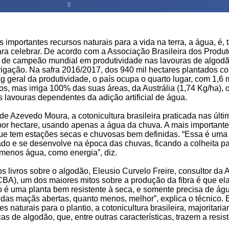
importantes recursos naturais para a vida na terra, a água, é,
ara celebrar. De acordo com a Associação Brasileira dos Produ
us de campeão mundial em produtividade nas lavouras de algod
rigação. Na safra 2016/2017, dos 940 mil hectares plantados c
g geral da produtividade, o país ocupa o quarto lugar, com 1,6 
ilos, mas irriga 100% das suas áreas, da Austrália (1,74 Kg/ha),
lavouras dependentes da adição artificial de água.
de Azevedo Moura, a cotonicultura brasileira praticada nas úl
or hectare, usando apenas a água da chuva. A mais importante 
que tem estações secas e chuvosas bem definidas. “Essa é uma
ado e se desenvolve na época das chuvas, ficando a colheita pa
menos água, como energia”, diz.
s livros sobre o algodão, Eleusio Curvelo Freire, consultor da
(CBA), um dos maiores mitos sobre a produção da fibra é que el
 é uma planta bem resistente à seca, e somente precisa de ág
 das maçãs abertas, quanto menos, melhor”, explica o técnico. 
 naturais para o plantio, a cotonicultura brasileira, majoritari
as de algodão, que, entre outras características, trazem a resis