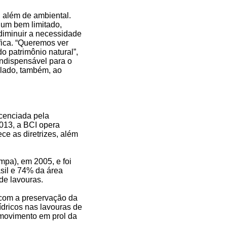
, além de ambiental.
 um bem limitado,
 diminuir a necessidade
ica. “Queremos ver
 patrimônio natural”,
indispensável para o
elado, também, ao
icenciada pela
2013, a BCI opera
e as diretrizes, além
pa), em 2005, e foi
sil e 74% da área
de lavouras.
 com a preservação da
dricos nas lavouras de
o movimento em prol da