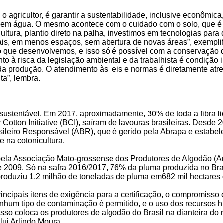
o agricultor, é garantir a sustentabilidade, inclusive econômica
 sem água. O mesmo acontece com o cuidado com o solo, que é
ltura, plantio direto na palha, investimos em tecnologias para
is, em menos espaços, sem abertura de novas áreas”, exemplif
 que desenvolvemos, e isso só é possível com a conservação do
o à risca da legislação ambiental e da trabalhista é condição 
da produção. O atendimento às leis e normas é diretamente atr
ta”, lembra.
 sustentável. Em 2017, aproximadamente, 30% de toda a fibra l
r Cotton Initiative (BCI), saíram de lavouras brasileiras. Desde 
eiro Responsável (ABR), que é gerido pela Abrapa e estabelec
e na cotonicultura.
pela Associação Mato-grossense dos Produtores de Algodão (Am
de 2009. Só na safra 2016/2017, 76% da pluma produzida no Bra
 produziu 1,2 milhão de toneladas de pluma em682 mil hectares 
ncipais itens de exigência para a certificação, o compromisso
hum tipo de contaminação é permitido, e o uso dos recursos hí
 Isso coloca os produtores de algodão do Brasil na dianteira d
ui Arlindo Moura.