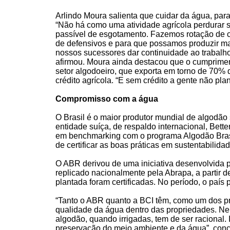
Arlindo Moura salienta que cuidar da água, para 
“Não há como uma atividade agrícola perdurar
passível de esgotamento. Fazemos rotação de cu
de defensivos e para que possamos produzir ma
nossos sucessores dar continuidade ao trabalho
afirmou. Moura ainda destacou que o cumpriment
setor algodoeiro, que exporta em torno de 70% 
crédito agrícola. “E sem crédito a gente não plan
Compromisso com a água
O Brasil é o maior produtor mundial de algodão
entidade suíça, de respaldo internacional, Bette
em benchmarking com o programa Algodão Brasil
de certificar as boas práticas em sustentabilidad
O ABR derivou de uma iniciativa desenvolvida 
replicado nacionalmente pela Abrapa, a partir 
plantada foram certificadas. No período, o país
“Tanto o ABR quanto a BCI têm, como um dos pri
qualidade da água dentro das propriedades. Nen
algodão, quando irrigadas, tem de ser racional.
preservação do meio ambiente e da água”, concl