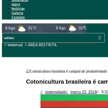
Sindicatos
Iagro
Notícias
Galeria
Contato
 Ago
31°C
9 Ago
32°C
10 Ag
Webmail
ÁREA RESTRITA
Cotonicultura brasileira é ca
sistemafaeb
março 22, 2018
5:3