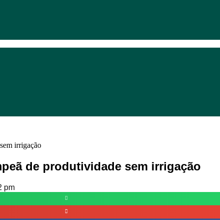
o
32°C
11 Ago
31°C
12 Ago
mpeã de produtividade sem irrigação
2 pm