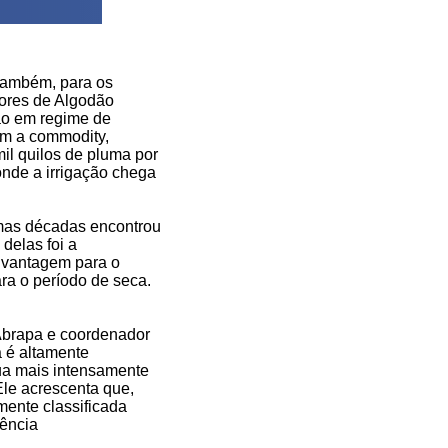
 também, para os
tores de Algodão
ão em regime de
om a commodity,
mil quilos de pluma por
 onde a irrigação chega
timas décadas encontrou
delas foi a
 vantagem para o
ra o período de seca.
 Abrapa e coordenador
a é altamente
ua mais intensamente
Ele acrescenta que,
amente classificada
tência