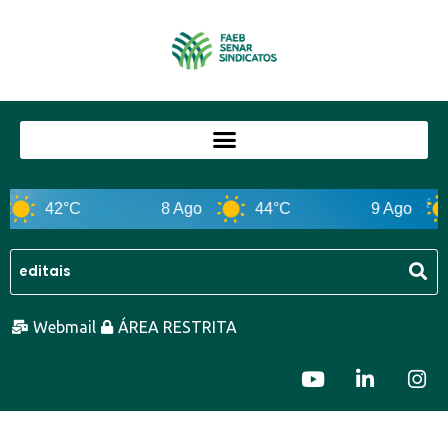
42°C
8 Ago
44°C
9 Ago
Webmail
ÁREA RESTRITA