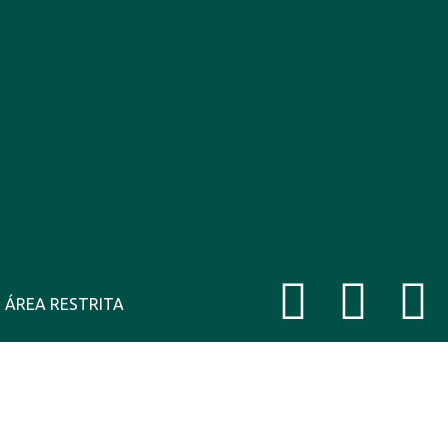
go
ÁREA RESTRITA
33°C
14 Ago
35°C
Te