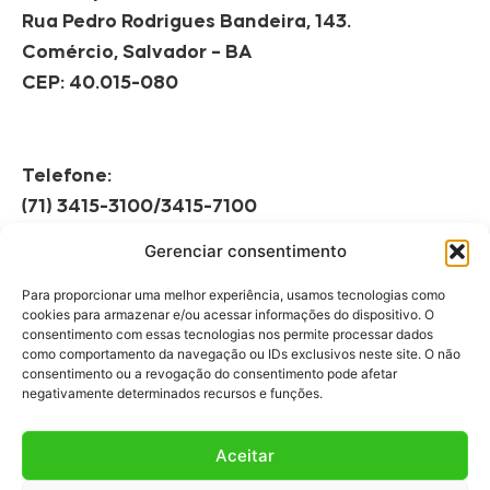
Rua Pedro Rodrigues Bandeira, 143.
Comércio, Salvador – BA
CEP: 40.015-080
Telefone:
(71) 3415-3100/3415-7100
Gerenciar consentimento
Horário de Funcionamento:
Segunda à Sexta
Para proporcionar uma melhor experiência, usamos tecnologias como
08h às 12h | 13h às 17h
cookies para armazenar e/ou acessar informações do dispositivo. O
consentimento com essas tecnologias nos permite processar dados
como comportamento da navegação ou IDs exclusivos neste site. O não
consentimento ou a revogação do consentimento pode afetar
negativamente determinados recursos e funções.
Aceitar
Fale Conosco