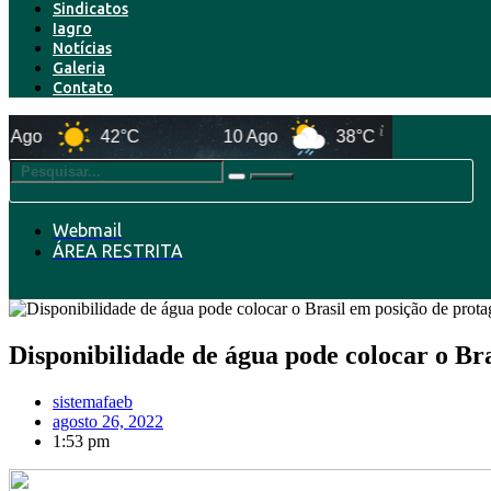
Sindicatos
Iagro
Notícias
Galeria
Contato
o
42°C
10 Ago
38°C
11 Ago
Webmail
ÁREA RESTRITA
Disponibilidade de água pode colocar o Br
sistemafaeb
agosto 26, 2022
1:53 pm