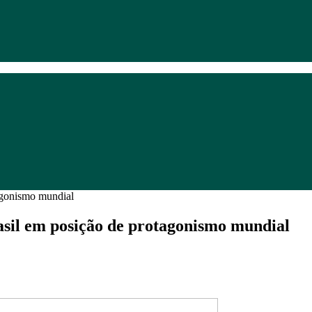
37°C
12 Ago
36°C
13 Ago
asil em posição de protagonismo mundial