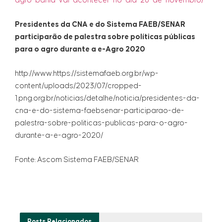
agro-bahia-vai-acontecer-no-dia-26-de-novembro/
Presidentes da CNA e do Sistema FAEB/SENAR
participarão de palestra sobre políticas públicas
para o agro durante a e-Agro 2020
http://www.https://sistemafaeb.org.br/wp-
content/uploads/2023/07/cropped-
1.png.org.br/noticias/detalhe/noticia/presidentes-da-
cna-e-do-sistema-faebsenar-participarao-de-
palestra-sobre-politicas-publicas-para-o-agro-
durante-a-e-agro-2020/
Fonte: Ascom Sistema FAEB/SENAR
Posts
Relacionados