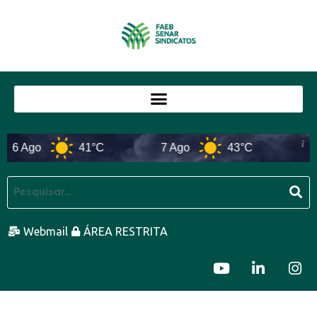
6 Ago
41°C
7 Ago
43°C
8 A
Webmail
ÁREA RESTRITA