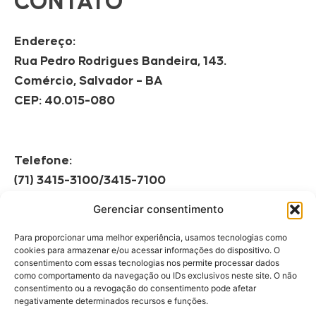
CONTATO
Endereço:
Rua Pedro Rodrigues Bandeira, 143.
Comércio, Salvador – BA
CEP: 40.015-080
Telefone:
(71) 3415-3100/3415-7100
Gerenciar consentimento
Horário de Funcionamento:
Segunda à Sexta
Para proporcionar uma melhor experiência, usamos tecnologias como
08h às 12h | 13h às 17h
cookies para armazenar e/ou acessar informações do dispositivo. O
consentimento com essas tecnologias nos permite processar dados
como comportamento da navegação ou IDs exclusivos neste site. O não
consentimento ou a revogação do consentimento pode afetar
negativamente determinados recursos e funções.