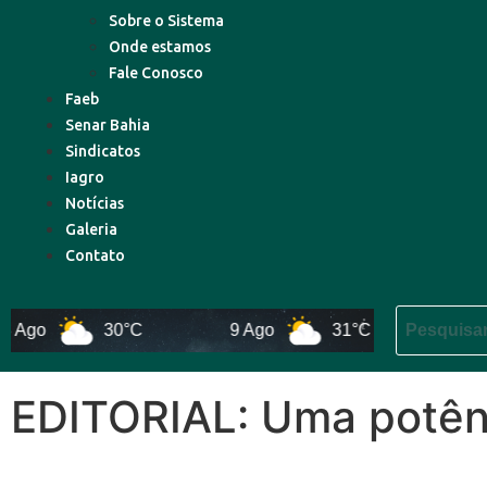
Sobre o Sistema
Onde estamos
Fale Conosco
Faeb
Senar Bahia
Sindicatos
Iagro
Notícias
Galeria
Contato
o
30°C
9 Ago
31°C
10 Ago
EDITORIAL: Uma potên