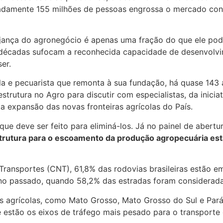
adamente 155 milhões de pessoas engrossa o mercado con
ujança do agronegócio é apenas uma fração do que ele pod
há décadas sufocam a reconhecida capacidade de desenvolv
er.
la e pecuarista que remonta à sua fundação, há quase 143 
rutura no Agro para discutir com especialistas, da inicia
expansão das novas fronteiras agrícolas do País.
e deve ser feito para eliminá-los. Já no painel de abertu
strutura para o escoamento da produção agropecuária es
nsportes (CNT), 61,8% das rodovias brasileiras estão em 
no passado, quando 58,2% das estradas foram considerada
s agrícolas, como Mato Grosso, Mato Grosso do Sul e Par
e estão os eixos de tráfego mais pesado para o transporte