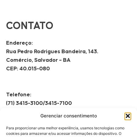
CONTATO
Endereço:
Rua Pedro Rodrigues Bandeira, 143.
Comércio, Salvador – BA
CEP: 40.015-080
Telefone:
(71) 3415-3100/3415-7100
Gerenciar consentimento
Horário de Funcionamento:
Segunda à Sexta
Para proporcionar uma melhor experiência, usamos tecnologias como
08h às 12h | 13h às 17h
cookies para armazenar e/ou acessar informações do dispositivo. O