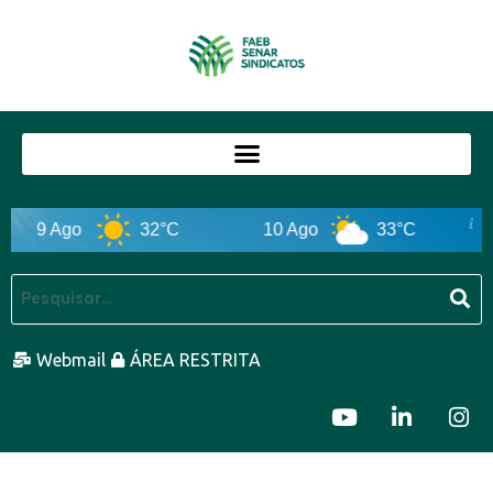
9 Ago
32°C
10 Ago
33°C
1
Webmail
ÁREA RESTRITA