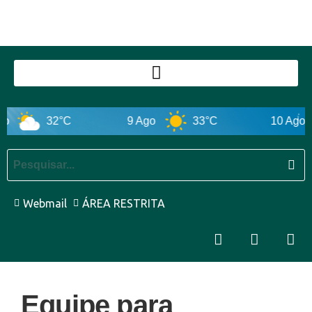
o
32°C
9 Ago
33°C
10 Ago
Webmail
ÁREA RESTRITA
Equipe para