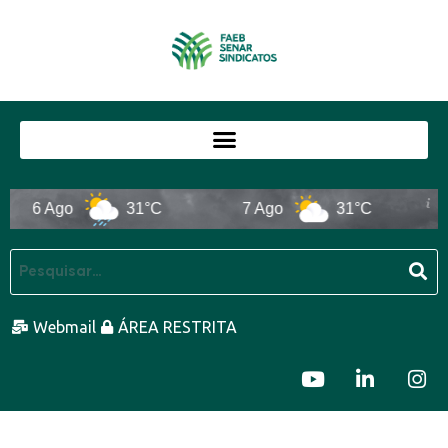
6 Ago
31°C
7 Ago
31°C
8
Webmail
ÁREA RESTRITA