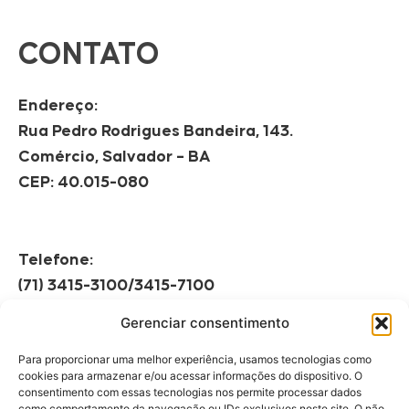
CONTATO
Endereço:
Rua Pedro Rodrigues Bandeira, 143.
Comércio, Salvador – BA
CEP: 40.015-080
Telefone:
(71) 3415-3100/3415-7100
Gerenciar consentimento
Horário de Funcionamento:
Segunda à Sexta
Para proporcionar uma melhor experiência, usamos tecnologias como
08h às 12h | 13h às 17h
cookies para armazenar e/ou acessar informações do dispositivo. O
consentimento com essas tecnologias nos permite processar dados
como comportamento da navegação ou IDs exclusivos neste site. O não