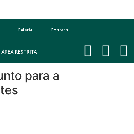
Galeria
Contato
ÁREA RESTRITA
33°C
14 Ago
36°C
Tempe
unto para a
rtes