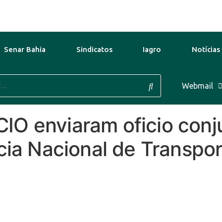
Senar Bahia
Sindicatos
Iagro
Notícias
37°C
12 Ago
36°C
13 Ago
Webmail
O enviaram oficio conj
cia Nacional de Transpo