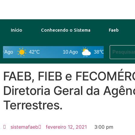
Início
Conhecendo o Sistema
Faeb
Ago
42°C
10 Ago
38°C
11 Ago
FAEB, FIEB e FECOMÉRCI
Diretoria Geral da Agên
Terrestres.
sistemafaeb
fevereiro 12, 2021
3:00 pm