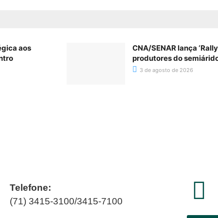
égica aos
CNA/SENAR lança ‘Rally’
ntro
produtores do semiárid
3 de agosto de 2026
Telefone:
(71) 3415-3100/3415-7100