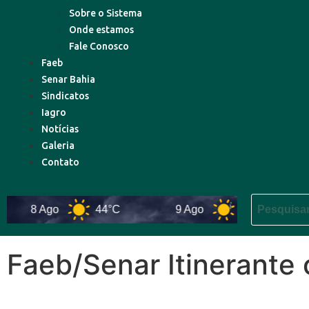
Sobre o Sistema
Onde estamos
Fale Conosco
Faeb
Senar Bahia
Sindicatos
Iagro
Notícias
Galeria
Contato
8 Ago
44°C
9 Ago
43°C
10 
Faeb/Senar Itinerante