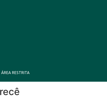
ÁREA RESTRITA
35°C
13 Ago
37°C
Temp
Irecê