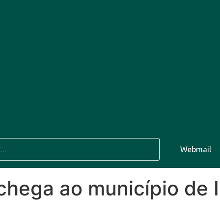
Ago
40°C
11 Ago
38°C
Webmail
12 Ago
 chega ao município de 