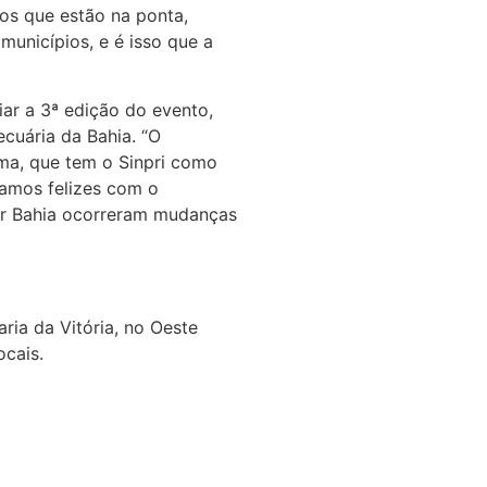
tos que estão na ponta,
unicípios, e é isso que a
iar a 3ª edição do evento,
cuária da Bahia. “O
ema, que tem o Sinpri como
tamos felizes com o
ar Bahia ocorreram mudanças
ria da Vitória, no Oeste
ocais.