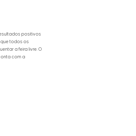
resultados positivos
s que todos os
tar a feira livre. O
 conta com a