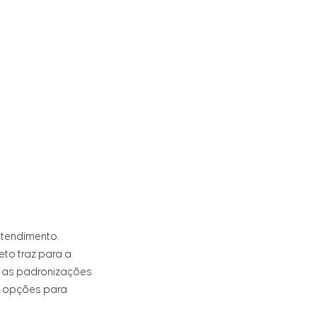
atendimento.
eto traz para a
m as padronizações
s opções para