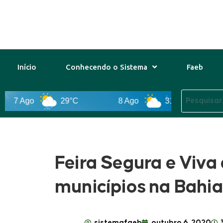
Início
Conhecendo o Sistema
Faeb
Ago
29°C
8 Ago
31°C
9 Ago
Feira Segura e Viva
municípios na Bahia
sistemafaeb
outubro 6, 2020