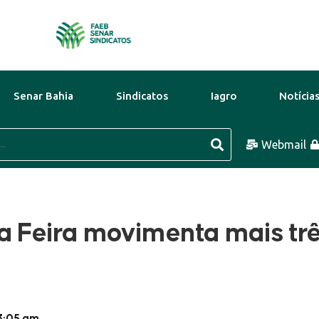
Senar Bahia
Sindicatos
Iagro
Notícia
31°C
10 Ago
32°C
Webmail
11 Ago
 a Feira movimenta mais tr
3:05 am