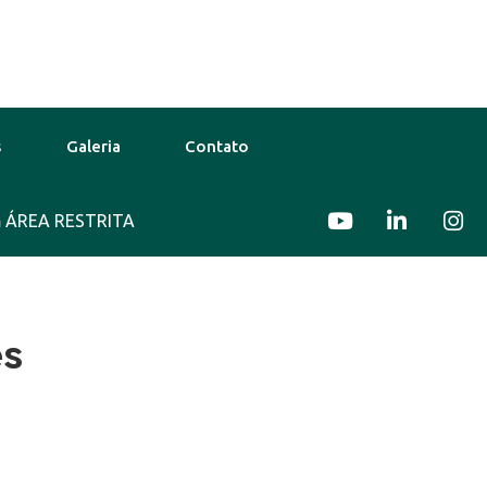
s
Galeria
Contato
ÁREA RESTRITA
31°C
12 Ago
29°C
13 Ago
ês