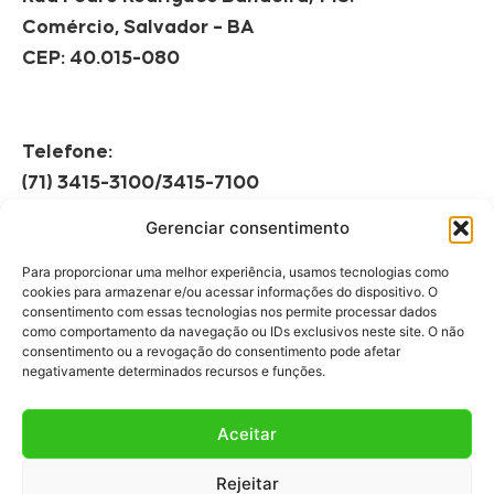
Comércio, Salvador – BA
CEP: 40.015-080
Telefone:
(71) 3415-3100/3415-7100
Gerenciar consentimento
Horário de Funcionamento:
Segunda à Sexta
Para proporcionar uma melhor experiência, usamos tecnologias como
08h às 12h | 13h às 17h
cookies para armazenar e/ou acessar informações do dispositivo. O
consentimento com essas tecnologias nos permite processar dados
como comportamento da navegação ou IDs exclusivos neste site. O não
consentimento ou a revogação do consentimento pode afetar
negativamente determinados recursos e funções.
Aceitar
Fale Conosco
Rejeitar