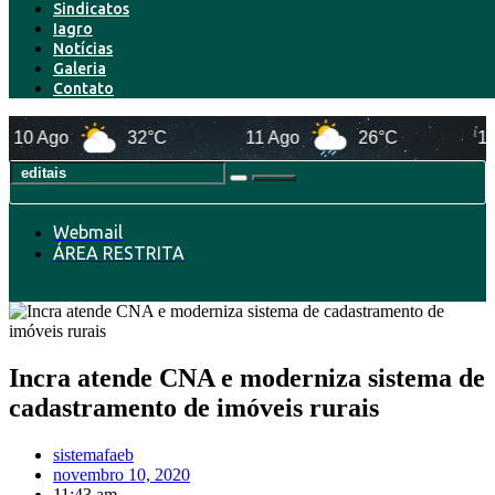
Sindicatos
Iagro
Notícias
Galeria
Contato
go
32°C
11 Ago
26°C
12 Ago
Webmail
ÁREA RESTRITA
Incra atende CNA e moderniza sistema de
cadastramento de imóveis rurais
sistemafaeb
novembro 10, 2020
11:43 am