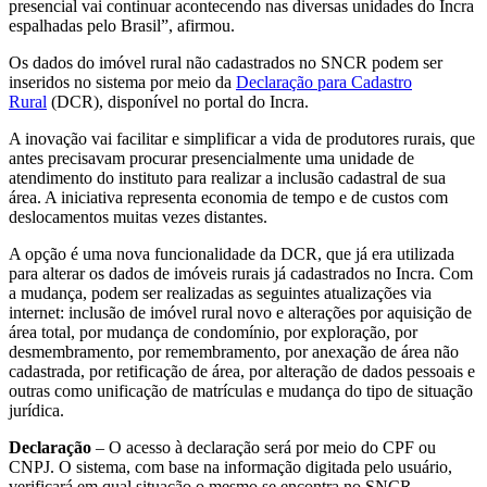
presencial vai continuar acontecendo nas diversas unidades do Incra
espalhadas pelo Brasil”, afirmou.
Os dados do imóvel rural não cadastrados no SNCR podem ser
inseridos no sistema por meio da
Declaração para Cadastro
Rural
(DCR), disponível no portal do Incra.
A inovação vai facilitar e simplificar a vida de produtores rurais, que
antes precisavam procurar presencialmente uma unidade de
atendimento do instituto para realizar a inclusão cadastral de sua
área. A iniciativa representa economia de tempo e de custos com
deslocamentos muitas vezes distantes.
A opção é uma nova funcionalidade da DCR, que já era utilizada
para alterar os dados de imóveis rurais já cadastrados no Incra. Com
a mudança, podem ser realizadas as seguintes atualizações via
internet: inclusão de imóvel rural novo e alterações por aquisição de
área total, por mudança de condomínio, por exploração, por
desmembramento, por remembramento, por anexação de área não
cadastrada, por retificação de área, por alteração de dados pessoais e
outras como unificação de matrículas e mudança do tipo de situação
jurídica.
Declaração
– O acesso à declaração será por meio do CPF ou
CNPJ. O sistema, com base na informação digitada pelo usuário,
verificará em qual situação o mesmo se encontra no SNCR