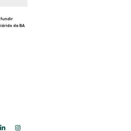
ifundir
iárido da BA