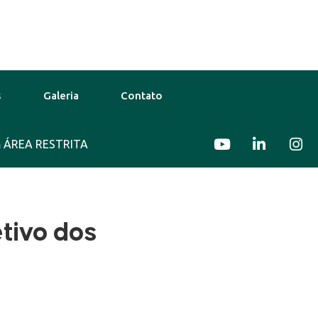
s
Galeria
Contato
 Ago
ÁREA RESTRITA
37°C
11 Ago
39°C
12 Ag
tivo dos