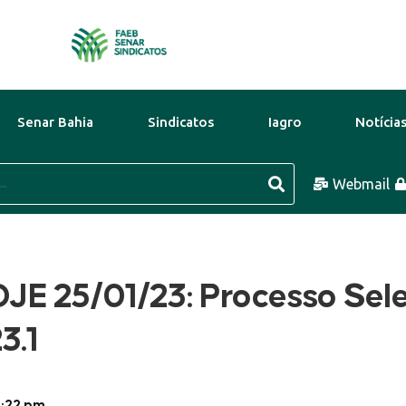
Senar Bahia
Sindicatos
Iagro
Notícia
8 Ago
44°C
9 Ago
41°C
Webmail
10
E 25/01/23: Processo Sele
3.1
2:22 pm