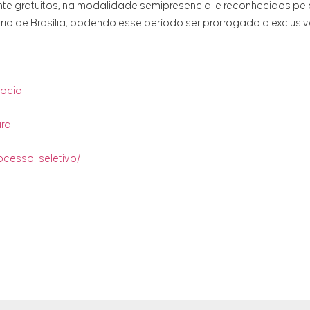
nte gratuitos, na modalidade semipresencial e reconhecidos pe
rio de Brasília, podendo esse período ser prorrogado a exclusiv
gocio
ura
rocesso-seletivo/