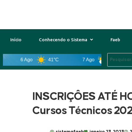
Início
Conhecendo o Sistema
Faeb
6 Ago
41°C
7 Ago
43°C
INSCRIÇÔES ATÉ HOJ
Cursos Técnicos 202
sistemafaeb
janeiro 23, 2023