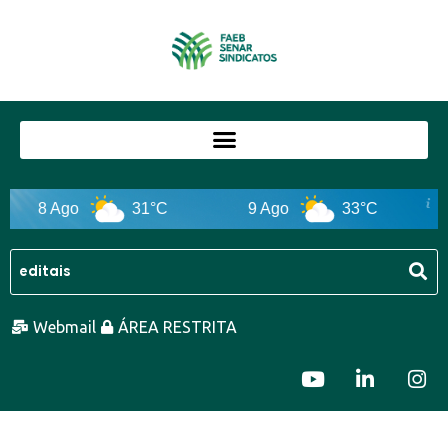
8 Ago
31°C
9 Ago
33°C
1
Webmail
ÁREA RESTRITA