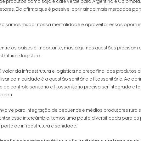
nde produtos como soja e café verde para Argentina e Colômbia
etores. Ela afirma que é possível abrir ainda mais mercados par
ecisamos mudar nossa mentalidade e aproveitar essas oportu
 entre os países é importante, mas algumas questões precisam 
rutura e logística.
valor da infraestrutura e logística no preço final dos produtos a
sar com cuidado é a questão sanitária e fitossanitária. Ao abri
e de controle sanitário e fitossanitário precisa ser integrada e t
tacou.
envolve para integração de pequenos e médios produtores rurai
entar esse intercâmbio, temos uma pauta diversificada para os
parte de infraestrutura e sanidade.”