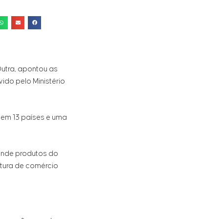
Dutra, apontou as
ido pelo Ministério
tem 13 países e uma
vende produtos do
utura de comércio