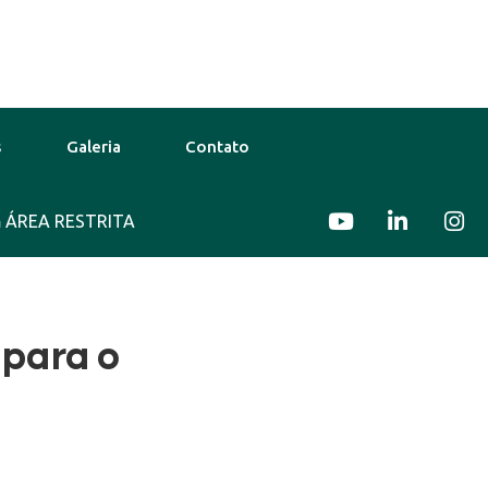
s
Galeria
Contato
go
ÁREA RESTRITA
38°C
12 Ago
38°C
13 Ago
 para o