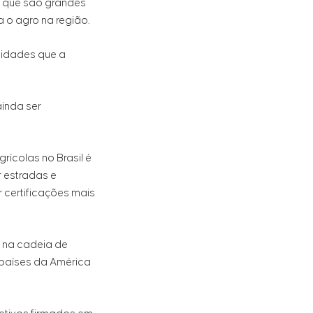
, que são grandes
a o agro na região.
nidades que a
ainda ser
grícolas no Brasil é
r estradas e
er certificações mais
s na cadeia de
 países da América