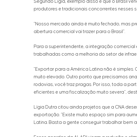
Segundo Lígia, exemplo disso é que o Brasil ve
produtores e tradicionais concorrentes nesses s
“Nosso mercado ainda é muito fechado, mas pr
abertura comercial vai trazer para o Brasil”.
Para a superintendente, a integração comercial
trabalhadas como a melhoria do setor de infraest
“Exportar para a América Latina não é simples. O 
muito elevado. Outro ponto que precisamos anali
rodovias, você traz pragas. Por isso, toda a part
eficientes e uma fiscalização muito severa”, des
Lígia Dutra citou ainda projetos que a CNA des
exportação. “Existe muito espaço sim para aum
Latina. Basta a gente conseguir trabalhar bem a 