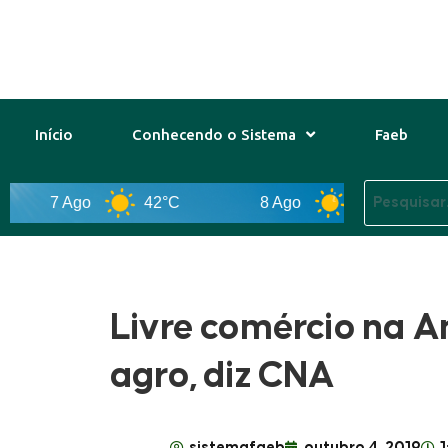
Início
Conhecendo o Sistema
Faeb
7 Ago
42°C
8 Ago
44°C
Livre comércio na A
agro, diz CNA
sistemafaeb
outubro 4, 2019