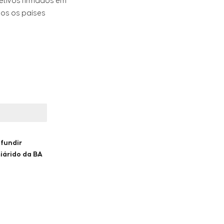
jetivos firmados em
dos os países
ifundir
iárido da BA