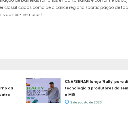
ação de barreiras tarifárias e não-tarifárias e conforme os ob
 classificados como de alcance regional (participação de to
guns países-membros).
CNA/SENAR lança ‘Rally’ para d
erno da
tecnologia a produtores do sem
uatro
e MG
3 de agosto de 2026