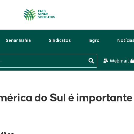
Senar Bahia
Sindicatos
Iagro
Notícia
9 Ago
43°C
10 Ago
39°C
Webmail
11 A
mérica do Sul é importante
1:48 pm