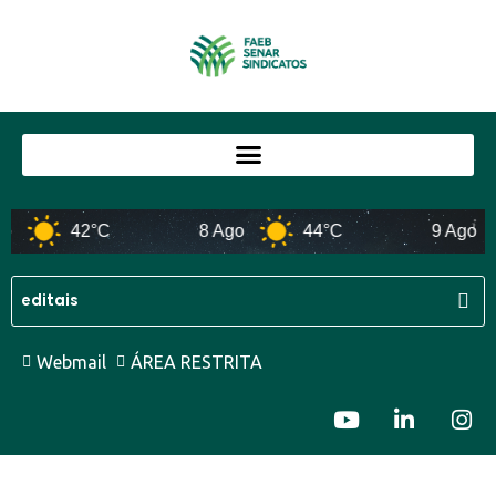
42°C
8 Ago
44°C
9 Ago
Webmail
ÁREA RESTRITA