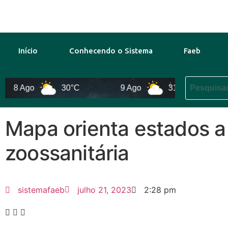
Início
Conhecendo o Sistema
Faeb
8 Ago
30°C
9 Ago
31°C
10 
Mapa orienta estados a
zoossanitária
sistemafaeb
julho 21, 2023
2:28 pm