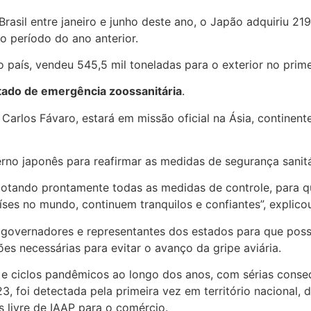
asil entre janeiro e junho deste ano, o Japão adquiriu 219
 período do ano anterior.
 país, vendeu 545,5 mil toneladas para o exterior no prime
tado de emergência zoossanitária
.
Carlos Fávaro, estará em missão oficial na Ásia, continent
rno japonês para reafirmar as medidas de segurança sanitár
dotando prontamente todas as medidas de controle, para 
es no mundo, continuem tranquilos e confiantes”, explicou
 governadores e representantes dos estados para que poss
ões necessárias para evitar o avanço da gripe aviária.
l e ciclos pandêmicos ao longo dos anos, com sérias cons
3, foi detectada pela primeira vez em território nacional,
s livre de IAAP para o comércio.