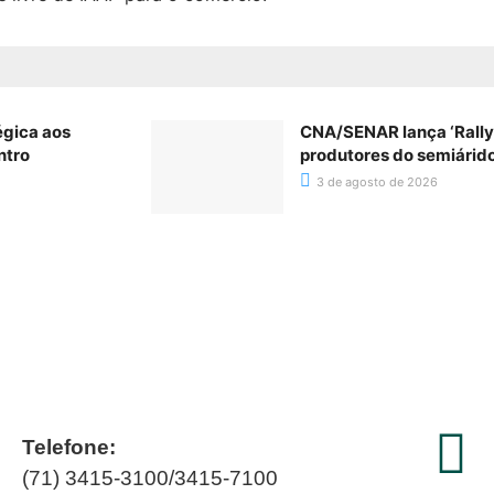
égica aos
CNA/SENAR lança ‘Rally’
ntro
produtores do semiárid
3 de agosto de 2026
Telefone:
(71) 3415-3100/3415-7100