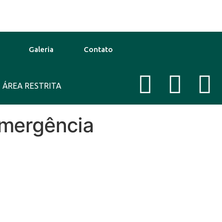
Galeria
Contato
ÁREA RESTRITA
30°C
13 Ago
30°C
New York
emergência