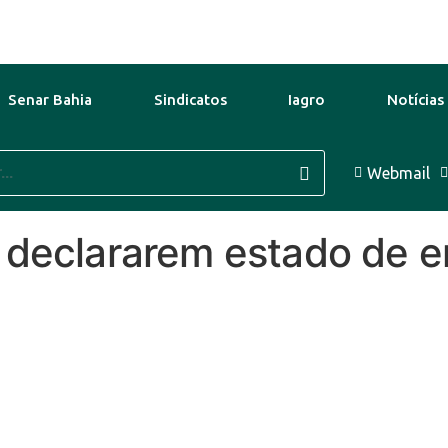
Senar Bahia
Sindicatos
Iagro
Notícias
Ago
31°C
11 Ago
32°C
Webmail
12 Ago
 declararem estado de 