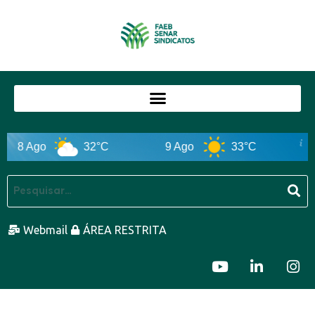
 Ago
32°C
9 Ago
33°C
10 A
Webmail
ÁREA RESTRITA