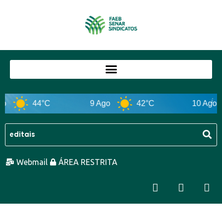
o
44°C
9 Ago
42°C
10 Ago
Webmail
ÁREA RESTRITA