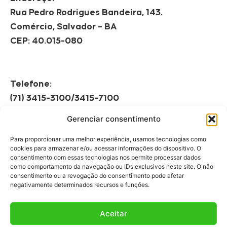
Rua Pedro Rodrigues Bandeira, 143.
Comércio, Salvador – BA
CEP: 40.015-080
Telefone:
(71) 3415-3100/3415-7100
Gerenciar consentimento
Horário de Funcionamento:
Segunda à Sexta
Para proporcionar uma melhor experiência, usamos tecnologias como
08h às 12h | 13h às 17h
cookies para armazenar e/ou acessar informações do dispositivo. O
consentimento com essas tecnologias nos permite processar dados
como comportamento da navegação ou IDs exclusivos neste site. O não
consentimento ou a revogação do consentimento pode afetar
negativamente determinados recursos e funções.
Aceitar
Fale Conosco