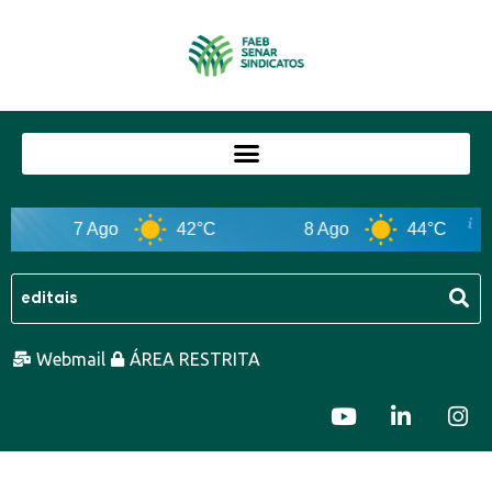
7 Ago
42°C
8 Ago
44°C
Webmail
ÁREA RESTRITA