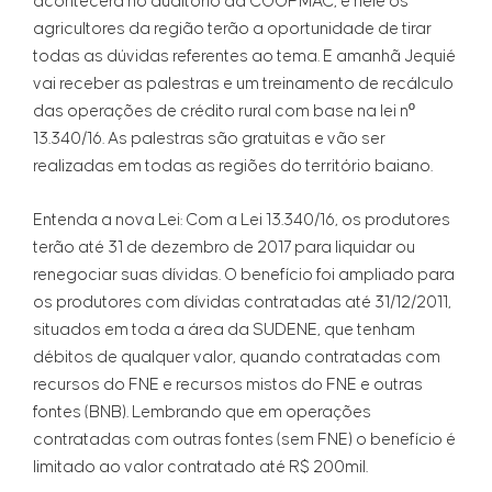
acontecerá no auditório da COOPMAC, e nele os
agricultores da região terão a oportunidade de tirar
todas as dúvidas referentes ao tema. E amanhã Jequié
vai receber as palestras e um treinamento de recálculo
das operações de crédito rural com base na lei nº
13.340/16. As palestras são gratuitas e vão ser
realizadas em todas as regiões do território baiano.
Entenda a nova Lei: Com a Lei 13.340/16, os produtores
terão até 31 de dezembro de 2017 para liquidar ou
renegociar suas dívidas. O benefício foi ampliado para
os produtores com dívidas contratadas até 31/12/2011,
situados em toda a área da SUDENE, que tenham
débitos de qualquer valor, quando contratadas com
recursos do FNE e recursos mistos do FNE e outras
fontes (BNB). Lembrando que em operações
contratadas com outras fontes (sem FNE) o benefício é
limitado ao valor contratado até R$ 200mil.