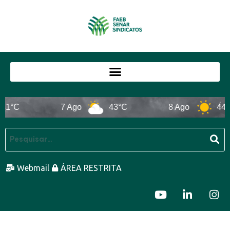
1°C
7 Ago
43°C
8 Ago
44°C
Webmail
ÁREA RESTRITA