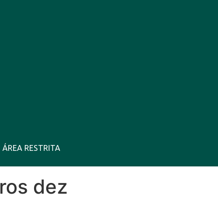
ÁREA RESTRITA
11 Ago
33°C
New York City
ros dez