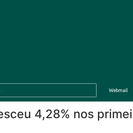
9 Ago
30°C
10 Ago
Webmail
30°C
esceu 4,28% nos primei