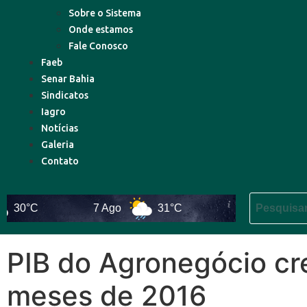
Sobre o Sistema
Onde estamos
Fale Conosco
Faeb
Senar Bahia
Sindicatos
Iagro
Notícias
Galeria
Contato
0°C
7 Ago
31°C
8 Ago
29°C
PIB do Agronegócio cr
meses de 2016