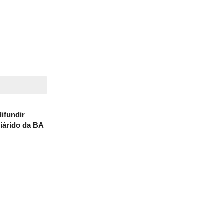
ifundir
iárido da BA