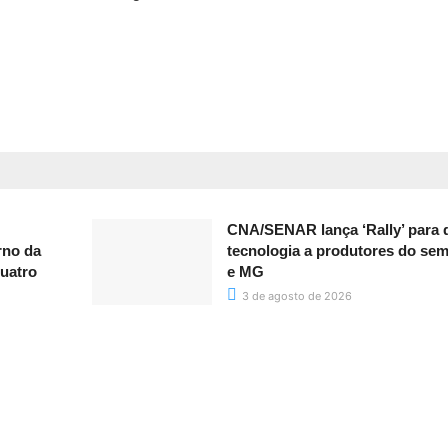
CNA/SENAR lança ‘Rally’ para d
rno da
tecnologia a produtores do sem
uatro
e MG
3 de agosto de 2026