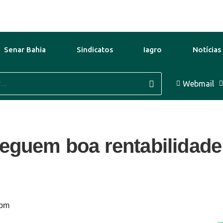
Senar Bahia
Sindicatos
Iagro
Notícias
go
31°C
10 Ago
31°C
Webmail
11 Ago
seguem boa rentabilidade
 pm