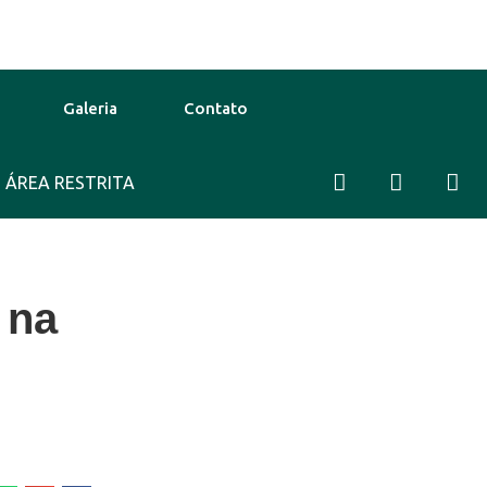
Galeria
Contato
ÁREA RESTRITA
32°C
12 Ago
30°C
New York
 na