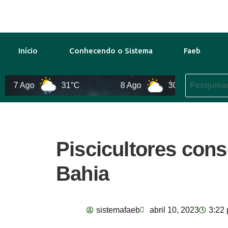
Início
Conhecendo o Sistema
Faeb
7 Ago
31°C
8 Ago
30°C
9 A
Piscicultores con
Bahia
sistemafaeb
abril 10, 2023
3:22