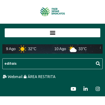
9 Ago
32°C
10 Ago
33°C
11 A
Webmail
ÁREA RESTRITA