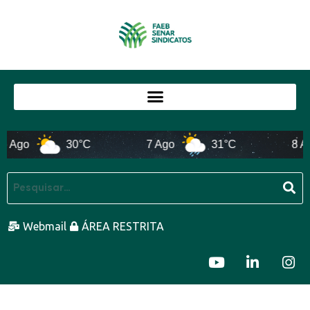
go
30°C
7 Ago
31°C
8 Ago
Webmail
ÁREA RESTRITA