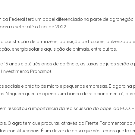
a Federal terá um papel diferenciado na parte de agronegócio
para o setor até o final de 2022.
a construção de armazéns; aquisição de tratores, pulverizadores
ção; energia solar e aquisição de animais, entre outros.
15 anos e até três anos de carência, as taxas de juros serão a 
 (investimento Pronamp).
ços sociais e crédito às micro e pequenas empresas. E agora na p
s. Ninguém quer ter apenas um banco de relacionamento”, afir
ém ressaltou a importância da rediscussão do papel do FCO, F
ais. O agro tem que procurar, através da Frente Parlamentar da 
 constitucionais. É um dever de casa que nós temos que fazer