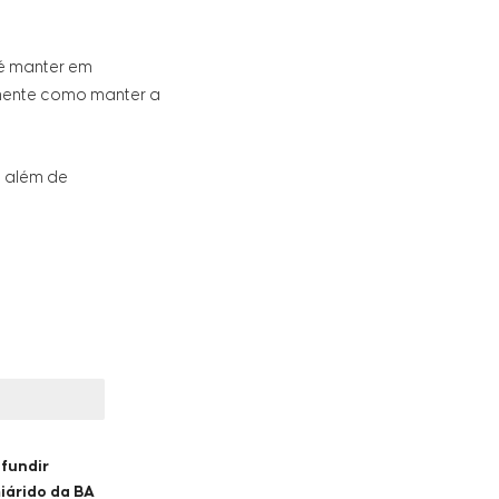
 é manter em
amente como manter a
, além de
ifundir
iárido da BA