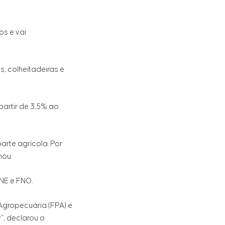
s e vai
, colheitadeiras e
partir de 3,5% ao
arte agrícola. Por
mou.
NE e FNO.
Agropecuária (FPA) e
”, declarou o