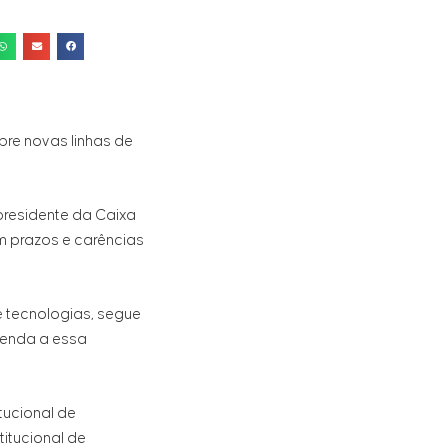
bre novas linhas de
presidente da Caixa
m prazos e carências
e tecnologias, segue
tenda a essa
tucional de
itucional de