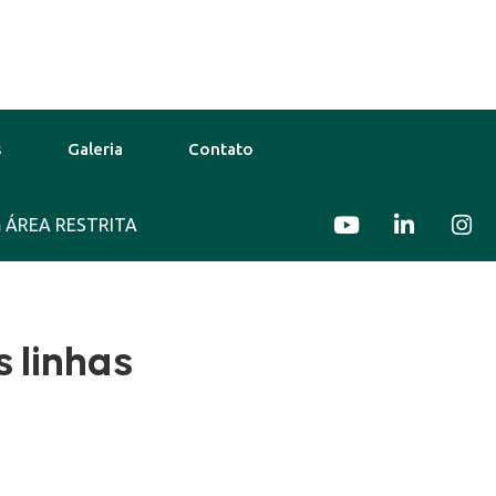
s
Galeria
Contato
o
ÁREA RESTRITA
31°C
12 Ago
29°C
13 Ago
s linhas