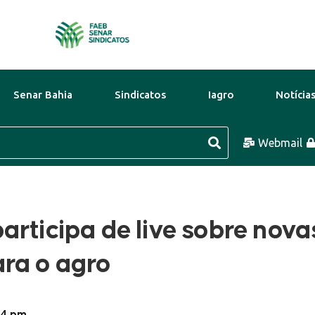
Senar Bahia
Sindicatos
Iagro
Notícia
 Ago
32°C
10 Ago
32°C
Webmail
11 Ag
rticipa de live sobre nova
ra o agro
04 pm