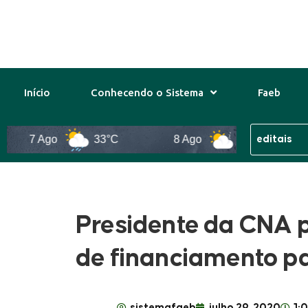
Início
Conhecendo o Sistema
Faeb
7 Ago
33°C
8 Ago
31°C
9
Presidente da CNA pa
de financiamento pa
sistemafaeb
julho 29, 2020
1: