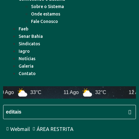
Sobre o Sistema
Onde estamos
Fale Conosco
Faeb
Senar Bahia
Sindicatos
Iagro
Notícias
Galeria
Contato
 Ago
33°C
11 Ago
32°C
12 Ago
Webmail
ÁREA RESTRITA