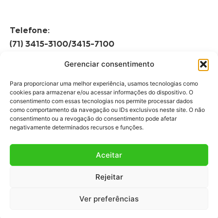
Telefone:
(71) 3415-3100/3415-7100
Gerenciar consentimento
Horário de Funcionamento:
Segunda à Sexta
Para proporcionar uma melhor experiência, usamos tecnologias como
08h às 12h | 13h às 17h
cookies para armazenar e/ou acessar informações do dispositivo. O
consentimento com essas tecnologias nos permite processar dados
como comportamento da navegação ou IDs exclusivos neste site. O não
consentimento ou a revogação do consentimento pode afetar
negativamente determinados recursos e funções.
Aceitar
Fale Conosco
Rejeitar
Fale com a gente!
Ver preferências