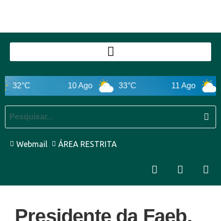
32°C
10 Ago
33°C
11 Ago
32
Webmail
ÁREA RESTRITA
Presidente da Faeb,