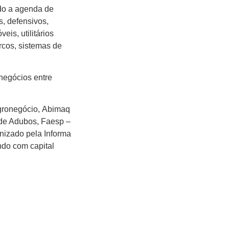
ndo a agenda de
, defensivos,
eis, utilitários
rcos, sistemas de
negócios entre
gronegócio,
Abimaq
 de Adubos,
Faesp
–
anizado pela Informa
ndo com capital