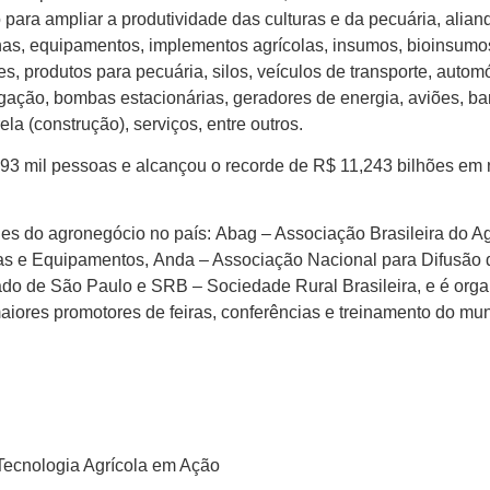
para ampliar a produtividade das culturas e da pecuária, alia
as, equipamentos, implementos agrícolas, insumos, bioinsumos
s, produtos para pecuária, silos, veículos de transporte, automóv
rigação, bombas estacionárias, geradores de energia, aviões, ba
a (construção), serviços, entre outros.
93 mil pessoas e alcançou o recorde de R$ 11,243 bilhões em 
ades do agronegócio no país:
Abag
– Associação Brasileira do A
nas e Equipamentos,
Anda
– Associação Nacional para Difusão
tado de São Paulo e
SRB –
Sociedade Rural Brasileira, e é org
aiores promotores de feiras, conferências e treinamento do mu
Tecnologia Agrícola em Ação