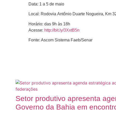
Data:
1 a 5 de maio
Local:
Rodovia Antônio Duarte Nogueira, Km 32
Horário:
das 9h às 18h
Acesse:
http://bit.ly/3XxtB5n
Fonte: Ascom Sistema Faeb/Senar
Posts
Relacionados
Setor produtivo apresenta age
Governo da Bahia em encontro