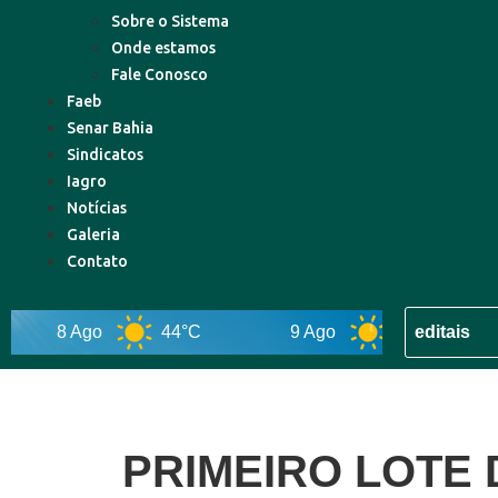
Sobre o Sistema
Onde estamos
Fale Conosco
Faeb
Senar Bahia
Sindicatos
Iagro
Notícias
Galeria
Contato
8 Ago
44°C
9 Ago
43°C
10 
PRIMEIRO LOTE 