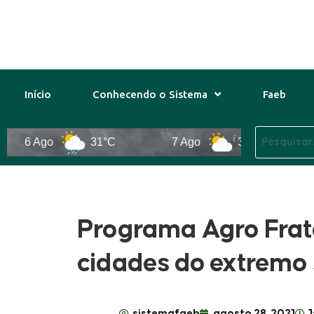
Início
Conhecendo o Sistema
Faeb
 Ago
31°C
7 Ago
31°C
8 Ag
Programa Agro Frate
cidades do extremo 
sistemafaeb
agosto 28, 2021