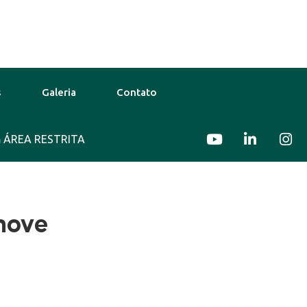
s
Galeria
Contato
ÁREA RESTRITA
30°C
11 Ago
35°C
12 Ago
nove