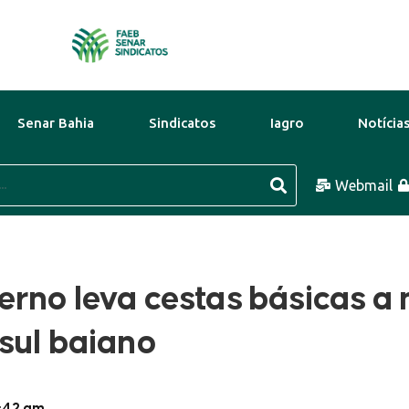
Senar Bahia
Sindicatos
Iagro
Notícia
o
29°C
9 Ago
31°C
Webmail
10 Ago
rno leva cestas básicas a 
sul baiano
1:42 am