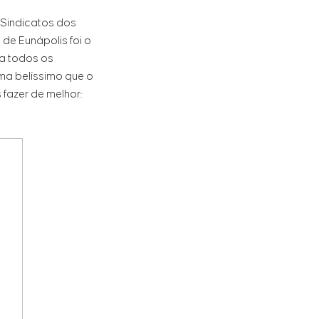
 Sindicatos dos
de Eunápolis foi o
 a todos os
ama belíssimo que o
fazer de melhor: