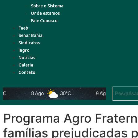
Sobre o Sistema
Onde estamos
Fale Conosco
Faeb
Senar Bahia
Sindicatos
Iagro
Notícias
Galeria
Contato
8 Ago
30°C
9 Ago
31°C
Programa Agro Fratern
famílias prejudicadas