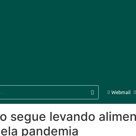
10 Ago
31°C
11 Ago
32°C
Webmail
o segue levando alimen
 pela pandemia