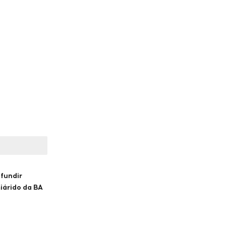
ifundir
iárido da BA