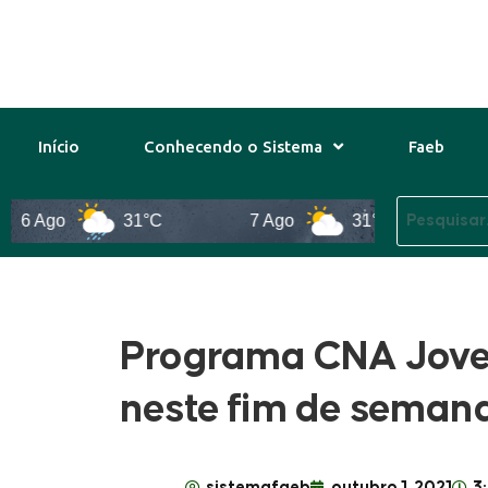
Início
Conhecendo o Sistema
Faeb
6 Ago
31°C
7 Ago
31°C
8 Ag
Programa CNA Jove
neste fim de seman
sistemafaeb
outubro 1, 2021
3