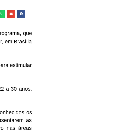
programa, que
r, em Brasília
ra estimular
22 a 30 anos.
.
conhecidos os
resentarem as
oco nas áreas