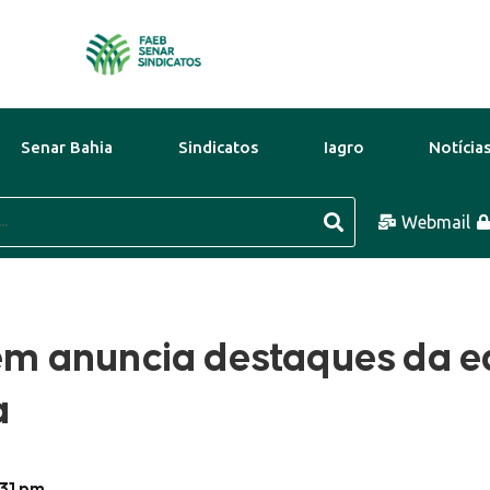
Senar Bahia
Sindicatos
Iagro
Notícia
o
29°C
9 Ago
31°C
Webmail
10 Ago
m anuncia destaques da e
a
:31 pm