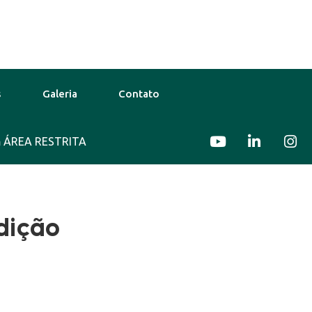
s
Galeria
Contato
ÁREA RESTRITA
30°C
11 Ago
35°C
12 Ago
dição