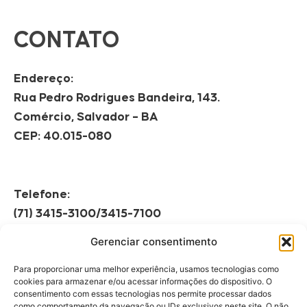
CONTATO
Endereço:
Rua Pedro Rodrigues Bandeira, 143.
Comércio, Salvador – BA
CEP: 40.015-080
Telefone:
(71) 3415-3100/3415-7100
Gerenciar consentimento
Horário de Funcionamento:
Segunda à Sexta
Para proporcionar uma melhor experiência, usamos tecnologias como
08h às 12h | 13h às 17h
cookies para armazenar e/ou acessar informações do dispositivo. O
consentimento com essas tecnologias nos permite processar dados
como comportamento da navegação ou IDs exclusivos neste site. O não