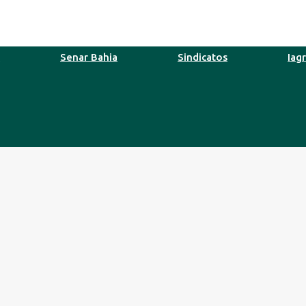
b
Senar Bahia
Sindicatos
Iag
o
41°C
10 Ago
37°C
11 Ago