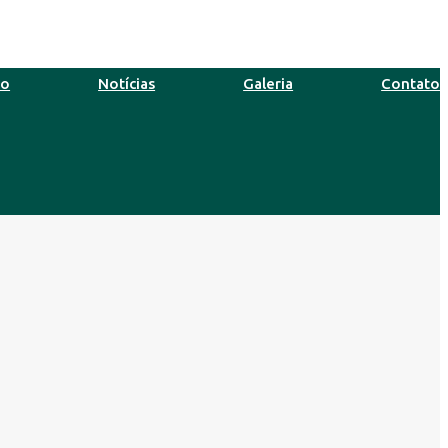
ro
Notícias
Galeria
Contato
39°C
12 Ago
38°C
Tempe