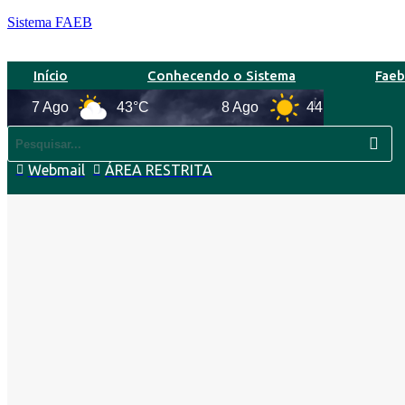
Sistema FAEB
Início
Conhecendo o Sistema
Fae
 Ago
43°C
8 Ago
44°C
9 Ag
Webmail
ÁREA RESTRITA