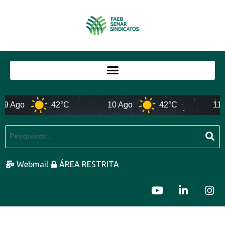
Ago
42°C
10 Ago
42°C
11 Ago
Webmail
ÁREA RESTRITA