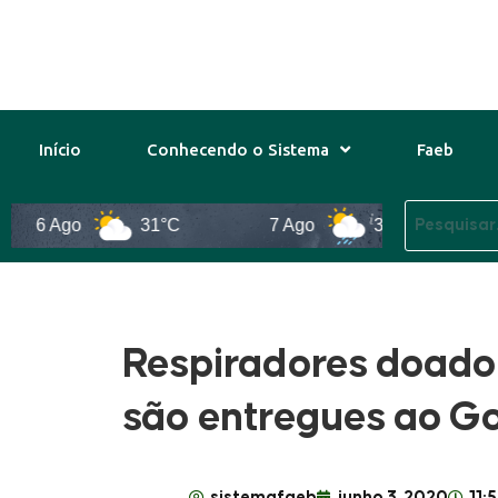
Início
Conhecendo o Sistema
Faeb
6 Ago
31°C
7 Ago
31°C
8
Respiradores doado
são entregues ao G
sistemafaeb
junho 3, 2020
11: