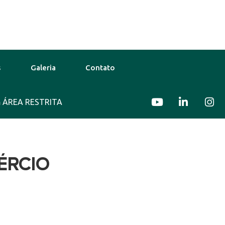
s
Galeria
Contato
o
ÁREA RESTRITA
31°C
11 Ago
32°C
12 Ago
MÉRCIO