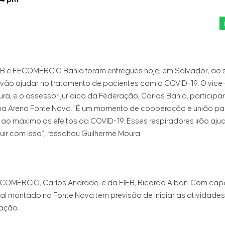
B e FECOMÉRCIO Bahia foram entregues hoje, em Salvador, ao 
vão ajudar no tratamento de pacientes com a COVID-19. O vice
ura, e o assessor jurídico da Federação, Carlos Bahia, particip
 Arena Fonte Nova. "É um momento de cooperação e união par
o máximo os efeitos da COVID-19. Esses respiradores irão ajuda
ir com isso", ressaltou Guilherme Moura.
OMÉRCIO, Carlos Andrade, e da FIEB, Ricardo Alban. Com cap
ital montado na Fonte Nova tem previsão de iniciar as atividades 
lação.