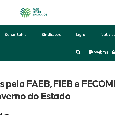
Senar Bahia
Sindicatos
Iagro
Notícia
 Ago
30°C
9 Ago
31°C
Webmail
10 Ag
s pela FAEB, FIEB e FECO
overno do Estado
54 pm