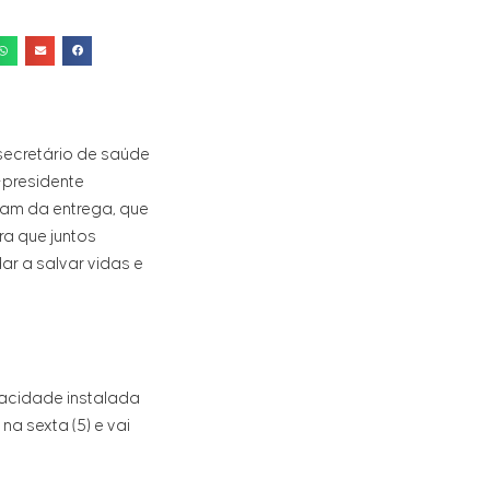
secretário de saúde
-presidente
aram da entrega, que
a que juntos
r a salvar vidas e
acidade instalada
na sexta (5) e vai