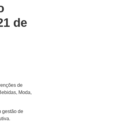
o
21 de
venções de
Bebidas, Moda,
m gestão de
tiva.