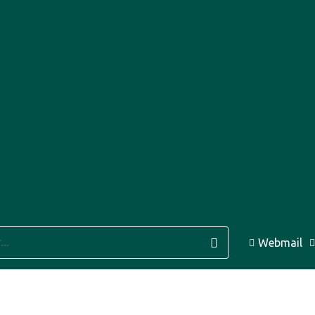
9 Ago
41°C
10 Ago
37°C
Webmail
11