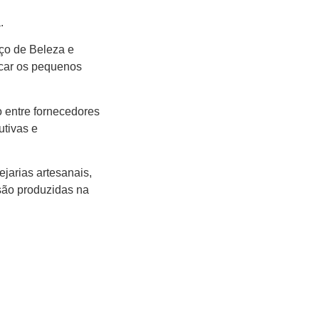
.
ço de Beleza e
ncar os pequenos
 entre fornecedores
utivas e
jarias artesanais,
 são produzidas na