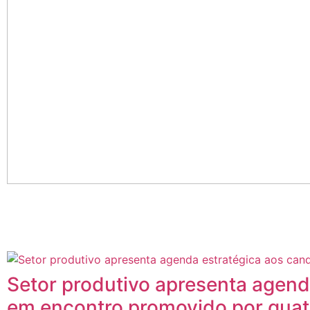
Posts
Relacionados
Setor produtivo apresenta agend
em encontro promovido por quat