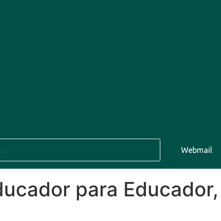
7 Ago
31°C
8 Ago
29°C
Webmail
9 
ucador para Educador, 