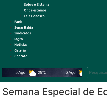
Sobre o Sistema
Onde estamos
Fale Conosco
Faeb
Senar Bahia
Sindicatos
Iagro
Notícias
Galeria
Contato
5 Ago
29°C
6 Ago
30°C
Semana Especial de Ed