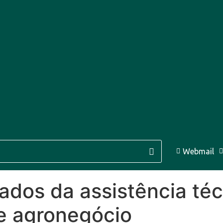
2 Ago
30°C
13 Ago
28°C
Webmail
14 A
tados da assistência té
de agronegócio