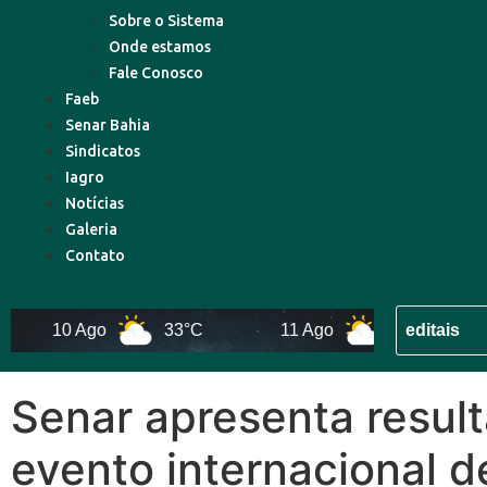
Sobre o Sistema
Onde estamos
Fale Conosco
Faeb
Senar Bahia
Sindicatos
Iagro
Notícias
Galeria
Contato
10 Ago
33°C
11 Ago
32°C
1
Senar apresenta resul
evento internacional 