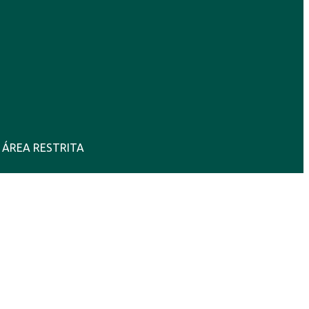
ÁREA RESTRITA
28°C
15 Ago
25°C
New York Ci