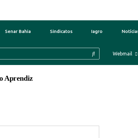
Senar Bahia
Sindicatos
Iagro
Notícia
8 Ago
29°C
9 Ago
30°C
Webmail
10
do Aprendiz