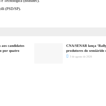
 e Tecnológica (Brasiltec).
olli (PSD/SP).
a aos candidatos
CNA/SENAR lança ‘Rally’ 
o por quatro
produtores do semiárido
3 de agosto de 2026