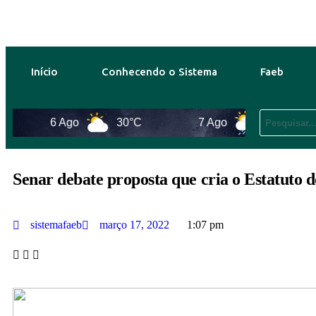
Início
Conhecendo o Sistema
Faeb
6 Ago
30°C
7 Ago
31°C
Senar debate proposta que cria o Estatuto 
sistemafaeb
março 17, 2022
1:07 pm