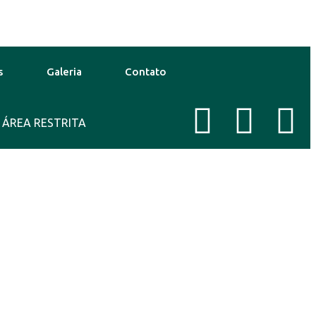
s
Galeria
Contato
 Ago
ÁREA RESTRITA
30°C
11 Ago
33°C
New