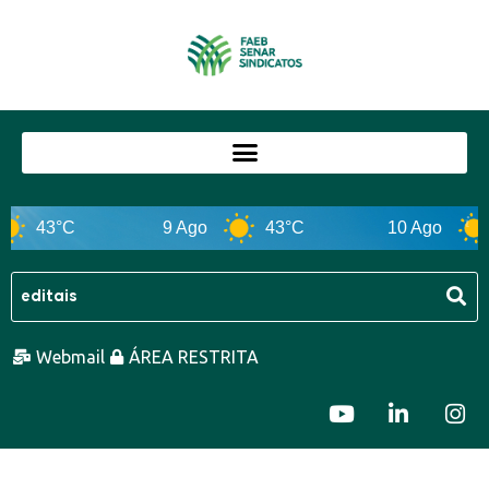
43°C
9 Ago
43°C
10 Ago
Webmail
ÁREA RESTRITA