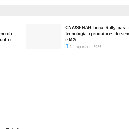
CNA/SENAR lança ‘Rally’ para d
rno da
tecnologia a produtores do sem
uatro
e MG
3 de agosto de 2026