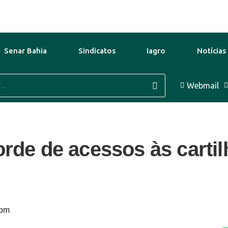
Senar Bahia
Sindicatos
Iagro
Notícias
10 Ago
37°C
11 Ago
39°C
Webmail
1
orde de acessos às carti
 pm