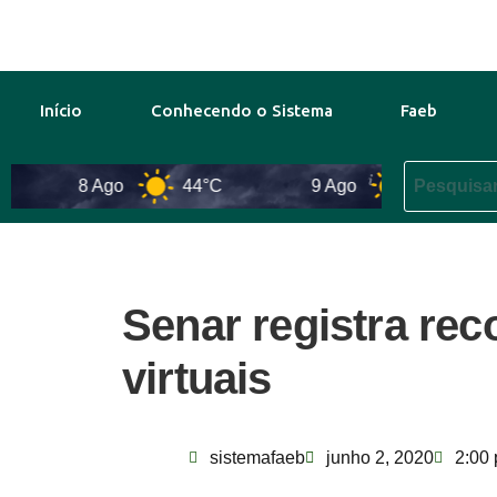
Início
Conhecendo o Sistema
Faeb
8 Ago
44°C
9 Ago
41°C
Senar registra rec
virtuais
sistemafaeb
junho 2, 2020
2:00