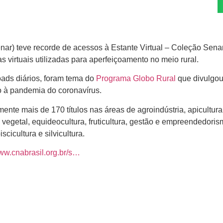
ar) teve recorde de acessos à Estante Virtual – Coleção Sena
 virtuais utilizadas para aperfeiçoamento no meio rural.
ads diários, foram tema do
Programa Globo Rural
que divulgou
o à pandemia do coronavírus.
mente mais de 170 títulos nas áreas de agroindústria, apicultura
o vegetal, equideocultura, fruticultura, gestão e empreendedorism
scicultura e silvicultura.
www.cnabrasil.org.br/s…