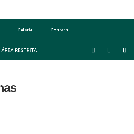
Galeria
Contato
2 Ago
ÁREA RESTRITA
38°C
13 Ago
38°C
lhas