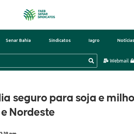
Senar Bahia
Sindicatos
Iagro
Notícia
Ago
32°C
10 Ago
32°C
Webmail
11 Ago
ia seguro para soja e milh
 e Nordeste
2:19 pm