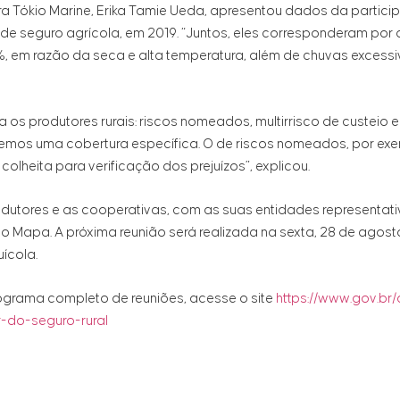
ra Tókio Marine, Erika Tamie Ueda, apresentou dados da partic
 de seguro agrícola, em 2019. “Juntos, eles corresponderam po
,8%, em razão da seca e alta temperatura, além de chuvas exces
 os produtores rurais: riscos nomeados, multirrisco de custeio e 
temos uma cobertura específica. O de riscos nomeados, por exe
lheita para verificação dos prejuízos”, explicou.
dutores e as cooperativas, com as suas entidades representati
Mapa. A próxima reunião será realizada na sexta, 28 de agosto
ícola.
nograma completo de reuniões, acesse o site
https://www.gov.br/
r-do-seguro-rural