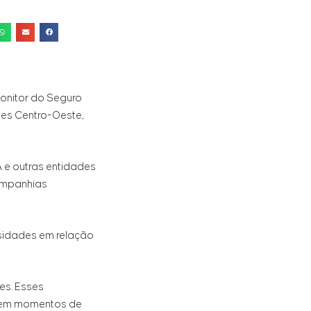
 Monitor do Seguro
iões Centro-Oeste,
A e outras entidades
companhias
ssidades em relação
es. Esses
e em momentos de