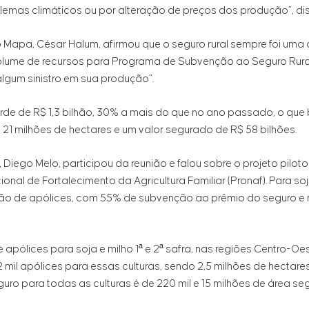
emas climáticos ou por alteração de preços dos produção”, dis
do Mapa, César Halum, afirmou que o seguro rural sempre foi uma
olume de recursos para Programa de Subvenção ao Seguro Rural 
lgum sinistro em sua produção”.
de de R$ 1,3 bilhão, 30% a mais do que no ano passado, o que 
 21 milhões de hectares e um valor segurado de R$ 58 bilhões.
iego Melo, participou da reunião e falou sobre o projeto pilot
l de Fortalecimento da Agricultura Familiar (Pronaf). Para soja
ão de apólices, com 55% de subvenção ao prêmio do seguro e n
pólices para soja e milho 1ª e 2ª safra, nas regiões Centro-Oes
 mil apólices para essas culturas, sendo 2,5 milhões de hectar
uro para todas as culturas é de 220 mil e 15 milhões de área se