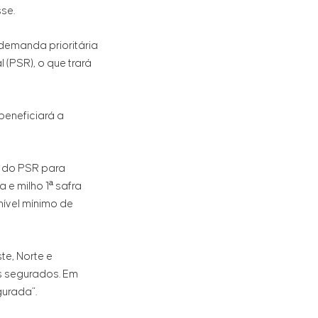
se.
 demanda prioritária
(PSR), o que trará
beneficiará a
o do PSR para
 e milho 1ª safra
ível mínimo de
te, Norte e
es segurados. Em
gurada”.