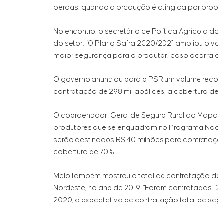
perdas, quando a produção é atingida por probl
No encontro, o secretário de Política Agrícola 
do setor. “O Plano Safra 2020/2021 ampliou o v
maior segurança para o produtor, caso ocorra a
O governo anunciou para o PSR um volume recor
contratação de 298 mil apólices, a cobertura de
O coordenador-Geral de Seguro Rural do Mapa, D
produtores que se enquadram no Programa Naciona
serão destinados R$ 40 milhões para contrataç
cobertura de 70%.
Melo também mostrou o total de contratação de a
Nordeste, no ano de 2019. “Foram contratadas 12
2020, a expectativa de contratação total de seg