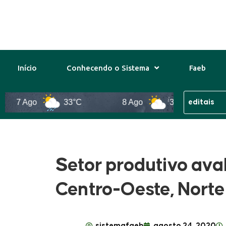
Início
Conhecendo o Sistema
Faeb
7 Ago
33°C
8 Ago
31°C
9 
Setor produtivo aval
Centro-Oeste, Norte
sistemafaeb
agosto 24, 2020