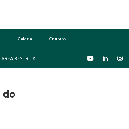
s
Galeria
Contato
ÁREA RESTRITA
31°C
12 Ago
29°C
13 Ago
o do