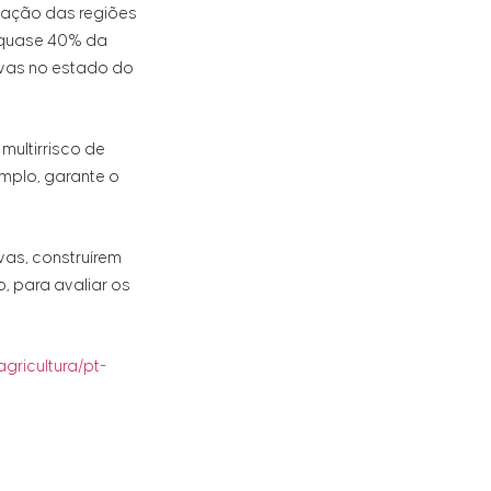
ipação das regiões
r quase 40% da
sivas no estado do
multirrisco de
mplo, garante o
vas, construírem
, para avaliar os
agricultura/pt-