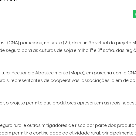
il (CNA) participou, na sexta (21), da reunião virtual do projeto
 de seguro para as culturas de soja e milho 1ª e 2ª safra, das reg
icultura, Pecuária e Abastecimento (Mapa), em parceria com a CN
rurais, representantes de cooperativas, associações, além de 
er, o projeto permite que produtores apresentem as reais nece
uro rural e outros mitigadores de risco por parte dos produtor
dem permitir a continuidade da atividade rural, principalment